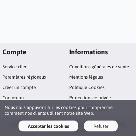
Compte
Informations
Service client
Conditions générales de vente
Paramètres régionaux
Mentions légales
Créer un compte
Politique Cookies
Connexion
Protection vie privée
Nous nous appuyons sur les cookies pour comprendre
Qui sommes nous ?
comment nos clients utilisent notre site Web.
Copyright © 2026 La boutique des jeux vidéo Gamolf. All rights reserved ·
Accepter les cookies
Refuser
Powered by
LiteCart®